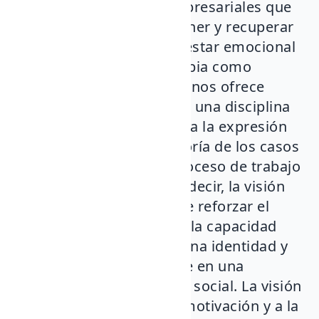
Entre las actividades empresariales que
pueden favorecer mantener y recuperar
la salud mental y el bienestar emocional
los ejercicios de arteterapia como
herramienta psicosocial, nos ofrece
muchas posibilidades. Es una disciplina
de psicoterapia que utiliza la expresión
artística. En la gran mayoría de los casos
es más beneficioso el proceso de trabajo
que el producto final. Es decir, la visión
instrumental nos permite reforzar el
aprendizaje, el disfrute y la capacidad
crítica como formas de una identidad y
éste a su vez se convierte en una
apuesta para la inclusión social. La visión
finalista contribuye a la motivación y a la