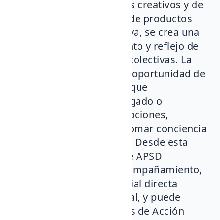
participación en procesos creativos y de
expresión de diversidad de productos
comunitarios. En definitiva, se crea una
sinergia de autonocimiento y reflejo de
viviencias individuales y colectivas. La
artetarapia nos ofrece la oportunidad de
comunicar y expresar lo que
verbalmente nos está negado o
bloqueado, canalizar emociones,
conectar y reconocer, y tomar conciencia
de lo que hemos sentido. Desde esta
disciplina el alumnado de APSD
desarrolla labores de acompañamiento,
ofrece atención psicosocial directa
domiciliaria e institucional, y puede
emprender en Programas de Acción