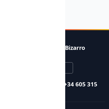
Social.
Noble & Bizarro
English
Call or whatsapp +34 605 315
115