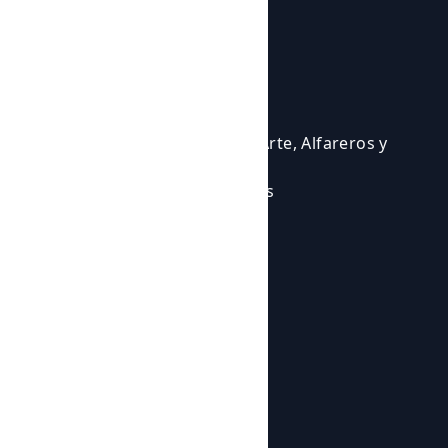
Courses and activities
Activities
Events
Courses
Cursos para Profesionales del Arte, Alfareros y
Ceramistas
Eventos en los que participamos
Experiencias Artísticas
Workshops
Shop
Products
Botijos de Autor
About us
News