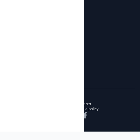
Shop
Products
Botijos de Autor
About us
News
About us
Contact
© 2026 Noble & Bizarro
Privacy policy
Cookie policy