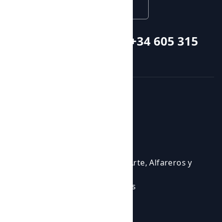
English
Call or whatsapp +34 605 315
115
Courses and activities
Activities
Events
Courses
Cursos para Profesionales del Arte, Alfareros y
Ceramistas
Eventos en los que participamos
Experiencias Artísticas
Workshops