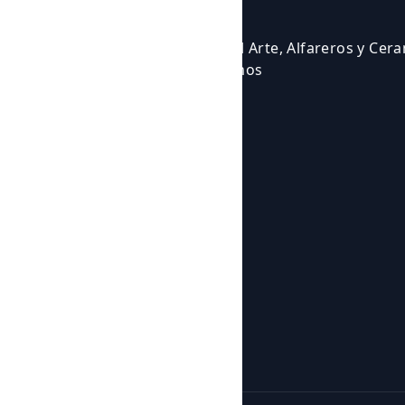
Events
Courses
Cursos para Profesionales del Arte, Alfareros y Cer
Eventos en los que participamos
Experiencias Artísticas
Workshops
Shop
Products
Botijos de Autor
About us
News
About us
Contact