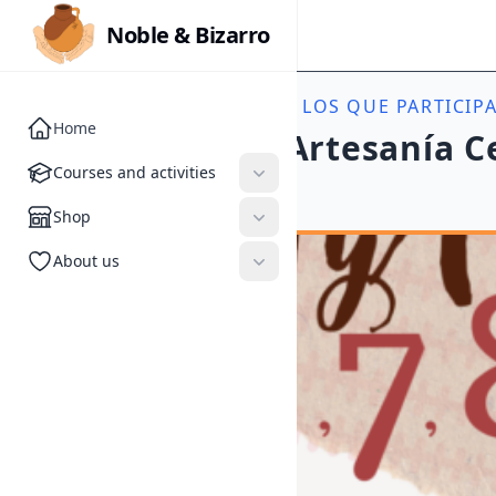
Noble & Bizarro
Noble & Bizarro
ACTIVITIES
//
EVENTOS EN LOS QUE PARTICIP
Home
II Mercado de Artesanía C
Courses and activities
Courses and activities
#Mercado Artesanal
Shop
Shop
About us
About us