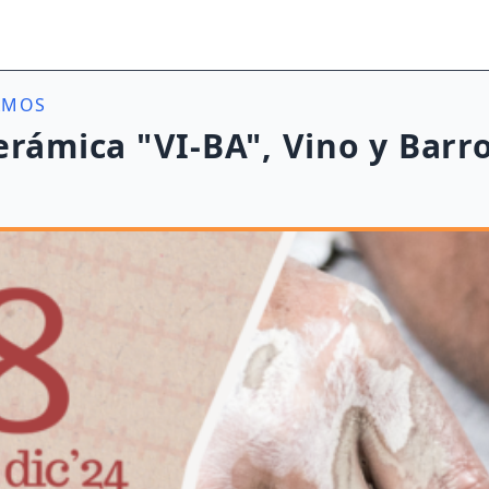
AMOS
erámica "VI-BA", Vino y Barr