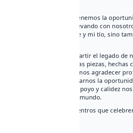
bodegas FyA! ✨
🍷 Este fin de semana tenemos la oportuni
maravilloso mercado, llevando con nosotros
que elaboraron mi padre y mi tío, sino tamb
detrás de cada creación.
🛠️❤️ Es un honor compartir el legado de n
especial, y ver cómo estas piezas, hechas
tantas personas. Queremos agradecer pro
abrirnos sus puertas y darnos la oportuni
tan significativo. 🙏 Su apoyo y calidez no
nuestra tradición con el mundo.
🍇 ¡Salud por más encuentros que celebren 
corazón! 🥂