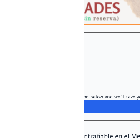
START
06 Dec., 2024
END
08 Dec., 2024
Ready to dive in? Tap the button below and we'll save y
🌾✨ ¡Una experiencia entrañable en el Me