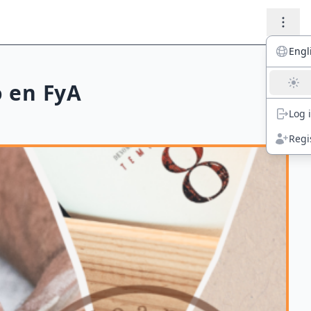
Engl
o en FyA
Log 
Regi